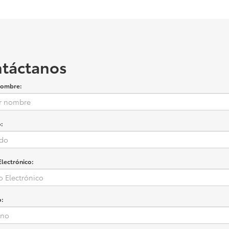
táctanos
nombre:
:
Electrónico:
o: