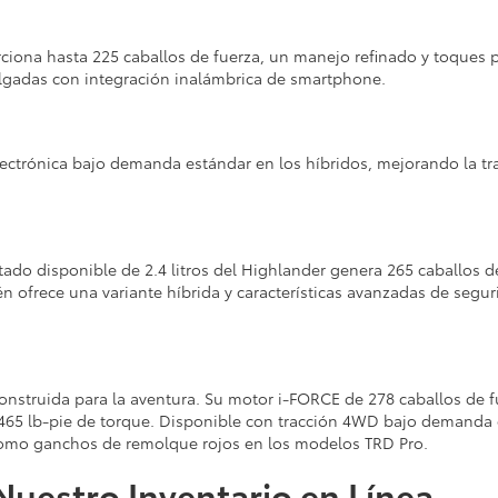
ciona hasta 225 caballos de fuerza, un manejo refinado y toques
pulgadas con integración inalámbrica de smartphone.
lectrónica bajo demanda estándar en los híbridos, mejorando la tr
entado disponible de 2.4 litros del Highlander genera 265 caballos d
ién ofrece una variante híbrida y características avanzadas de seg
onstruida para la aventura. Su motor i-FORCE de 278 caballos de f
y 465 lb-pie de torque. Disponible con tracción 4WD bajo demanda
s como ganchos de remolque rojos en los modelos TRD Pro.
Nuestro Inventario en Línea