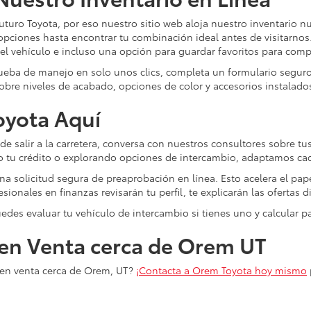
uturo Toyota, por eso nuestro sitio web aloja nuestro inventario n
s opciones hasta encontrar tu combinación ideal antes de visitarno
 del vehículo e incluso una opción para guardar favoritos para com
rueba de manejo en solo unos clics, completa un formulario segur
bre niveles de acabado, opciones de color y accesorios instalados
Toyota Aquí
 de salir a la carretera, conversa con nuestros consultores sobre 
 tu crédito o explorando opciones de intercambio, adaptamos cada
a solicitud segura de preaprobación en línea. Esto acelera el pap
sionales en finanzas revisarán tu perfil, te explicarán las ofertas
edes evaluar tu vehículo de intercambio si tienes uno y calcular
en Venta cerca de Orem UT
o en venta cerca de Orem, UT?
¡Contacta a Orem Toyota hoy mismo