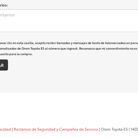
ios:
hacer clic en esta casilla, acepto recibir llamadas y mensajes de texto de telemercadeo en pers
omatizados de Orem Toyota ES al número que ingresé. Reconozco que mi consentimiento no es
uesito para la compra.
vacidad
|
Reclamos de Seguridad y Campañas de Servicio
| Orem Toyota ES
|
1400