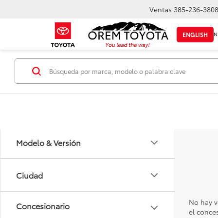
Ventas
385-236-380
IN
ENGLISH
Marca
Modelo & Versión
Ciudad
No hay v
el conce