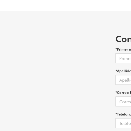
Con
*Primer 
*Apellido
*Correo 
*Teléfon