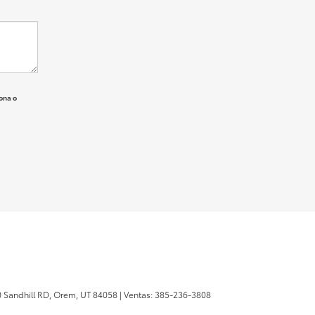
ona o
 Sandhill RD,
Orem,
UT
84058
| Ventas:
385-236-3808