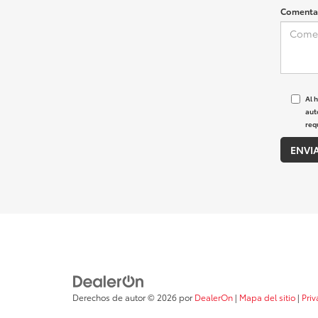
Comentar
Al 
aut
req
Derechos de autor © 2026
por
DealerOn
|
Mapa del sitio
|
Pri