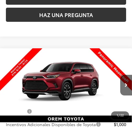
HAZ UNA PREGUNTA
Comparar vehículo
2026
Toyota Grand Highlander Hybrid
MAX
$64,500
Limited
PRECIO FINAL
VIN:
5TDADAB55TS33G479
Valores:
33G479
Modelo:
6730
Less
Ext.
Int.
En Producción
MSRP inicial:
$64,001
Dealer Doc Fee
+$499
Precio Final
$64,500
1
/
22
Incentivos Adicionales Disponibles de Toyota
$1,000