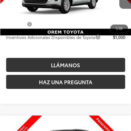
MSRP inicial:
$50,838
Dealer Doc Fee
+$499
Precio Final
$51,337
1
/
22
Incentivos Adicionales Disponibles de Toyota
$1,000
LLÁMANOS
HAZ UNA PREGUNTA
Comparar vehículo
2026
Toyota Grand Highlander Hybrid
$56,192
Limited