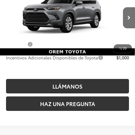
VIN:
5TDACAB54TS119245
Valores:
T69471
Modelo:
6724
Less
10 mi
Ext.
Int.
En tránsito
MSRP inicial:
$57,786
Dealer Doc Fee
+$499
Precio Final
$58,285
1
/
23
Incentivos Adicionales Disponibles de Toyota
$1,000
LLÁMANOS
HAZ UNA PREGUNTA