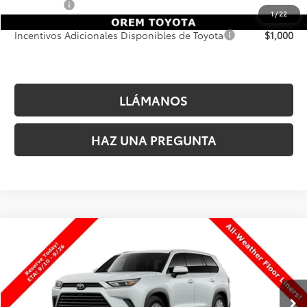
Precio Final
$51,930
1
/
22
Incentivos Adicionales Disponibles de Toyota
$1,000
LLÁMANOS
HAZ UNA PREGUNTA
Comparar vehículo
$51,337
2026
Toyota Grand Highlander Hybrid
XLE
PRECIO FINAL
VIN:
5TDACAB5XTS34G184
Valores:
34G184
Modelo:
6722
Less
Ext.
Int.
En Producción