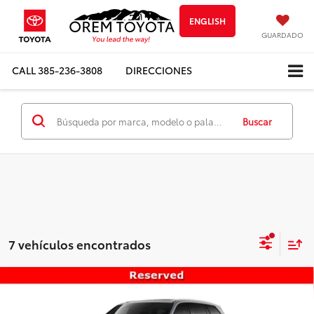
ENGLISH
GUARDADO
CALL
385-236-3808
DIRECCIONES
Buscar
7 vehículos encontrados
Comparar vehículo
2026
Toyota Grand Highlander Hybrid
$58,285
Limited
PRECIO FINAL