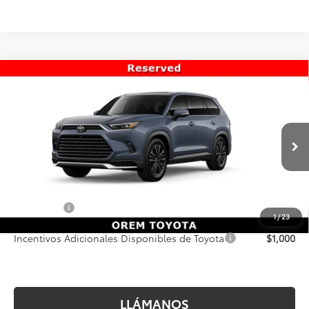
Comparar vehículo
2026
Toyota Grand Highlander Hybrid
MAX
$63,800
Platinum
PRECIO FINAL
VIN:
5TDADAB58TS051304
Valores:
T69438
Modelo:
6732
Less
10 mi
Ext.
Int.
En tránsito
MSRP inicial:
$63,301
Dealer Doc Fee
+$499
Precio Final
$63,800
1
/
23
Incentivos Adicionales Disponibles de Toyota
$1,000
LLÁMANOS