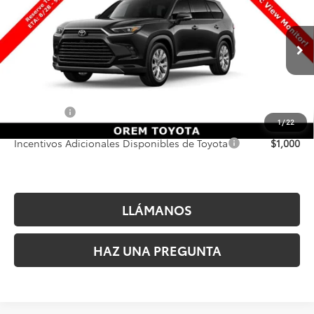
PRECIO FINAL
VIN:
5TDACAB51TS33G384
Valores:
33G384
Modelo:
6724
Less
Ext.
Int.
En Producción
MSRP inicial:
$55,693
Dealer Doc Fee
+$499
Precio Final
$56,192
1
/
22
Incentivos Adicionales Disponibles de Toyota
$1,000
LLÁMANOS
HAZ UNA PREGUNTA