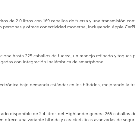
dros de 2.0 litros con 169 caballos de fuerza y una transmisión c
 personas y ofrece conectividad moderna, incluyendo Apple CarP
ciona hasta 225 caballos de fuerza, un manejo refinado y toques
pulgadas con integración inalámbrica de smartphone.
lectrónica bajo demanda estándar en los híbridos, mejorando la tr
entado disponible de 2.4 litros del Highlander genera 265 caballos d
ién ofrece una variante híbrida y características avanzadas de seg