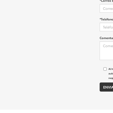
*Correo 
*Teléfon
Comentar
Al 
aut
req