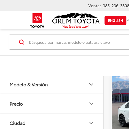
Ventas
385-236-380
IN
ENGLISH
Marca
Co
Modelo & Versión
$72
2026
AHO
Precio
VIN:
JT
Model
MSRP i
Ciudad
Dispo
Descue