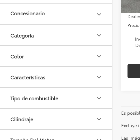
PRECI
Dealer
Precio
Categoría
In
Di
Color
Características
Tipo de combustible
Es posibl
Cilindraje
Excluye 
Las imág
Tamaño Del Motor