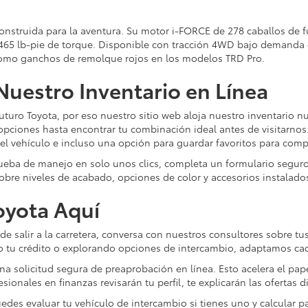
onstruida para la aventura. Su motor i-FORCE de 278 caballos de f
y 465 lb-pie de torque. Disponible con tracción 4WD bajo demanda
s como ganchos de remolque rojos en los modelos TRD Pro.
Nuestro Inventario en Línea
uturo Toyota, por eso nuestro sitio web aloja nuestro inventario n
s opciones hasta encontrar tu combinación ideal antes de visitarno
 del vehículo e incluso una opción para guardar favoritos para com
rueba de manejo en solo unos clics, completa un formulario segur
bre niveles de acabado, opciones de color y accesorios instalados
Toyota Aquí
 de salir a la carretera, conversa con nuestros consultores sobre 
 tu crédito o explorando opciones de intercambio, adaptamos cada
a solicitud segura de preaprobación en línea. Esto acelera el pap
sionales en finanzas revisarán tu perfil, te explicarán las ofertas
edes evaluar tu vehículo de intercambio si tienes uno y calcular