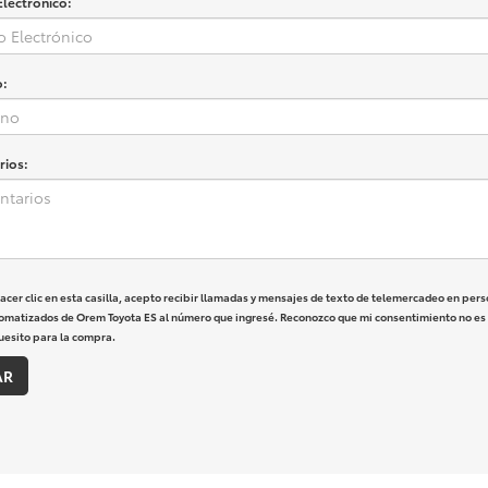
Electrónico:
o:
ios:
hacer clic en esta casilla, acepto recibir llamadas y mensajes de texto de telemercadeo en pers
omatizados de Orem Toyota ES al número que ingresé. Reconozco que mi consentimiento no es
uesito para la compra.