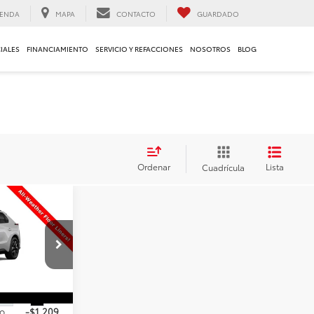
ENDA
MAPA
CONTACTO
GUARDADO
IALES
FINANCIAMIENTO
SERVICIO Y REFACCIONES
NOSOTROS
BLOG
Ordenar
Lista
Cuadrícula
$41,599
ECIO FINAL
es:
014985
$42,309
Ext.
Int.
io
-$1,209