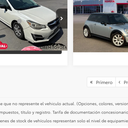
Usado
2005
MINI S
eza
PRECIO DE INTERNET
2.0i
Cooper Hardtop
PRECIO DE INTE
Less
Less
1GPAA6XFH302835
Valores:
U17793B
Baja de precio
 de Venta:
$8,673
o:
FLB
+Dealer Doc Fee
VIN:
WMWRE33525TG96741
Va
Modelo:
0511
er Doc Fee
$499
29 mi
Ext.
Int.
53,549 mi
HAZ UNA PREG
HAZ UNA PREGUNTA
Primero
Pr
e que no represente el vehiculo actual. (Opciones, colores, version
impuestos, título y registro. Tarifa de documentación concesionario
enes de stock de vehículos representan solo el nivel de equipamie