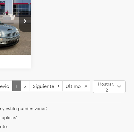
RNET
$499
lores:
U17760B
Ext.
Int.
UNTA
Mostrar:
evio
1
2
Siguiente
Último
12
 y estilo pueden variar)
 aplicará.
nto.