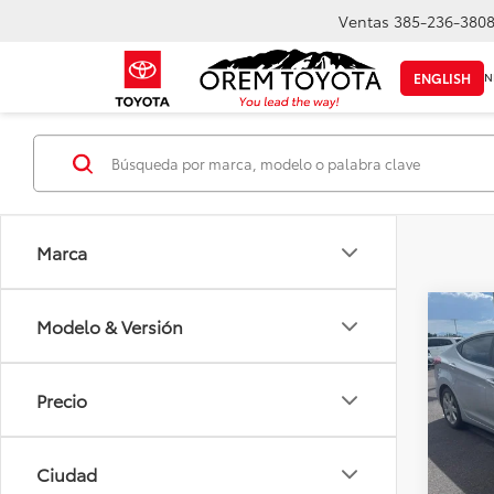
Ventas
385-236-380
IN
ENGLISH
Marca
Co
Modelo & Versión
Usad
Elan
Precio
Baja
Precio
VIN:
K
Model
+Deal
Ciudad
Precio
120,0