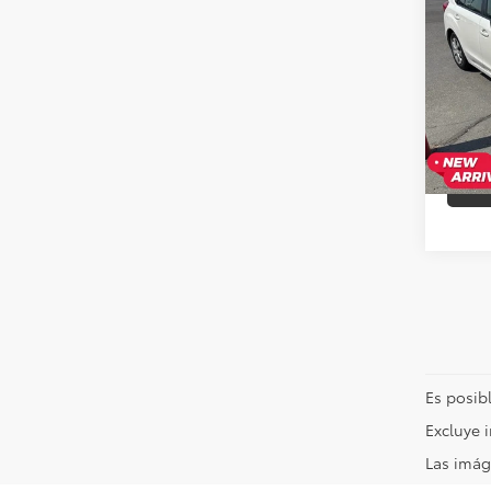
Impr
VIN:
JF
Precio
Model
+Deal
129,8
Es posibl
Excluye 
Las imág