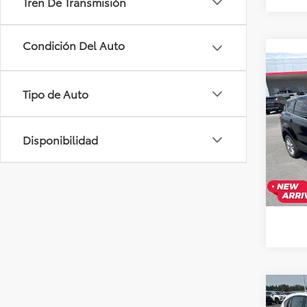
Tren De Transmisión
Co
Usad
Tipo de Auto
SE
VIN:
1
+Deal
Model
Disponibilidad
126,9
Co
Usad