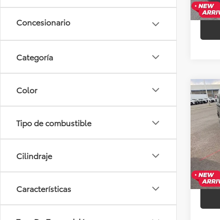
Categoría
Color
Co
Usad
Gran
Amer
Tipo de combustible
Baja
Precio
VIN:
2
Model
+Deal
Cilindraje
Precio
128,6
Características