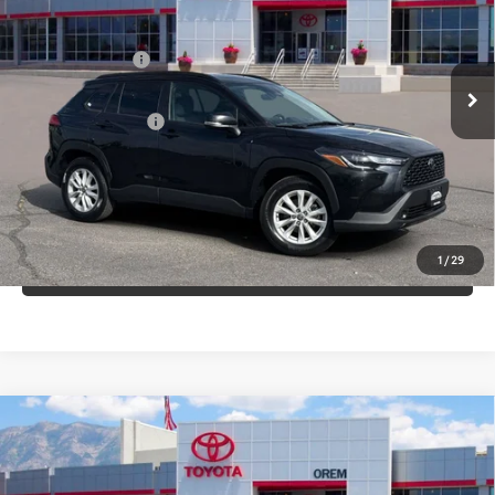
Baja de precio
VIN:
7MUCAABG4RV080493
Valores:
U17769
Modelo:
6304
Less
Precio de Venta:
$28,879
60,169 mi
Ext.
Int.
+Dealer Doc Fee
$499
Precio de Internet:
$25,929
LLÁMANOS
1
/
29
HAZ UNA PREGUNTA
Comparar vehículo
Vehículos usados certificados
2024
Toyota
$20,933
COROLLA
LE
PRECIO DE INTERNET
Baja de precio