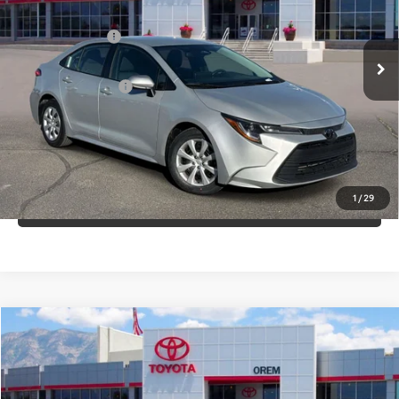
VIN:
5YFB4MDE3RP126804
Valores:
U17777
Modelo:
1852
Less
Precio de Venta:
$22,050
55,740 mi
Ext.
Int.
+Dealer Doc Fee
$499
Precio de Internet:
$20,933
LLÁMANOS
1
/
29
HAZ UNA PREGUNTA
Comparar vehículo
$27,759
Usado
2023
Hyundai Palisade
Limited
PRECIO DE INTERNET
Baja de precio
VIN:
KM8R54GE5PU508982
Valores:
U17789
Modelo:
J1462F65
Less