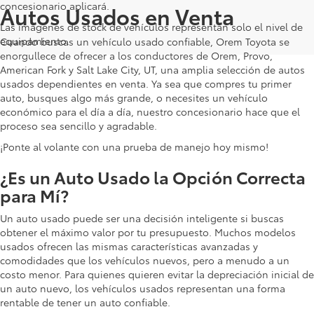
concesionario aplicará.
Autos Usados en Venta
Las imágenes de stock de vehículos representan solo el nivel de
equipamiento.
Cuando buscas un vehículo usado confiable, Orem Toyota se
enorgullece de ofrecer a los conductores de Orem, Provo,
American Fork y Salt Lake City, UT, una amplia selección de autos
usados dependientes en venta. Ya sea que compres tu primer
auto, busques algo más grande, o necesites un vehículo
económico para el día a día, nuestro concesionario hace que el
proceso sea sencillo y agradable.
¡Ponte al volante con una prueba de manejo hoy mismo!
¿Es un Auto Usado la Opción Correcta
para Mí?
Un auto usado puede ser una decisión inteligente si buscas
obtener el máximo valor por tu presupuesto. Muchos modelos
usados ofrecen las mismas características avanzadas y
comodidades que los vehículos nuevos, pero a menudo a un
costo menor. Para quienes quieren evitar la depreciación inicial de
un auto nuevo, los vehículos usados representan una forma
rentable de tener un auto confiable.