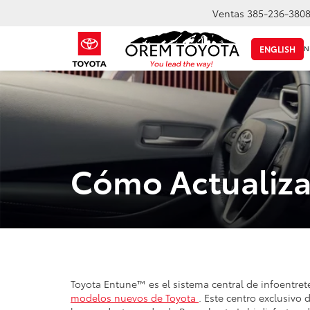
Ventas
385-236-380
IN
ENGLISH
Cómo Actualiza
Toyota Entune™ es el sistema central de infoentre
modelos nuevos de Toyota
. Este centro exclusivo