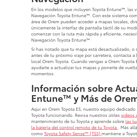
En los modelos que incluyen Toyota Entune™, las v
Navegación Toyota Entune™. Con este sistema com
área de Orem pueden acceder a mapas locales, dir
únicamente la interfaz de pantalla táctil de su mod
comenzar con la ruta más rápida y eficiente, necesi
Navegación Toyota Entune™.
Si has notado que tu mapa está desactualizado, o 
antes de tu próximo viaje por carretera, contacta a
local Orem Toyota. Cuando vengas a Orem Toyota E
ayudarte a actualizar tus mapas y ponerte de vuel
momentos.
Información sobre Actua
Entune™ y Más de Orem
Aquí en Orem Toyota ES, nuestro equipo dedicado
Toyota funcionando. Revisa nuestros útiles
videos 
mantenimiento de tu Toyota y aprende sobre
las l
la batería del control remoto de tu Toyota
. Más all
como
Toyota Safety Sense™ (TSS)
mantiene a Toyot