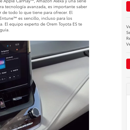
de Apple CarPlay™, Amazon Alexa y una serie
otra tecnología avanzada, es importante saber
 de todo lo que tiene para ofrecer. El
Entune™ es sencillo, incluso para los
a. El equipo experto de Orem Toyota ES te
V
guía.
Se
R
V