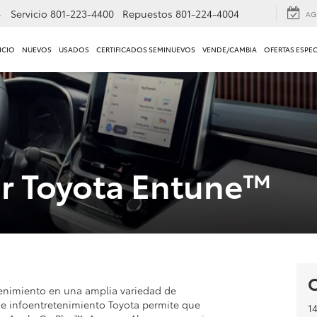
8
Servicio
801-223-4400
Repuestos
801-224-4004
AG
ICIO
NUEVOS
USADOS
CERTIFICADOS SEMINUEVOS
VENDE/CAMBIA
OFERTAS ESPEC
r Toyota Entune™
O
tenimiento en una amplia variedad de
 de infoentretenimiento Toyota permite que
1