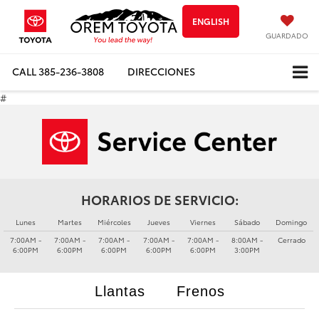
ENGLISH
GUARDADO
CALL
385-236-3808
DIRECCIONES
#
HORARIOS DE SERVICIO:
Lunes
Martes
Miércoles
Jueves
Viernes
Sábado
Domingo
7:00AM -
7:00AM -
7:00AM -
7:00AM -
7:00AM -
8:00AM -
Cerrado
6:00PM
6:00PM
6:00PM
6:00PM
6:00PM
3:00PM
Llantas
Frenos