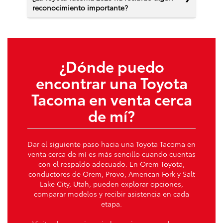
reconocimiento importante?
¿Dónde puedo
encontrar una Toyota
Tacoma en venta cerca
de mí?
Dar el siguiente paso hacia una Toyota Tacoma en
venta cerca de mí es más sencillo cuando cuentas
con el respaldo adecuado. En Orem Toyota,
conductores de Orem, Provo, American Fork y Salt
Lake City, Utah, pueden explorar opciones,
comparar modelos y recibir asistencia en cada
etapa.