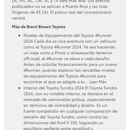
LA, MS, NC, OK, SC y TX será más alta. Los precios
publicados no se aplican a Puerto Rico y las Islas
Vírgenes de EE.UU. El precio real del concesionario
variará.
Más de Brent Brown Toyota
Niveles de Equipamiento del Toyota 4Runner
2024 Cada día es una aventura con un vehículo
como el Toyota 4Runner 2024. Ya sea haciendo
un viaje corto a Provo o atravesando terrenos
off-road, el 4Runner se eleva a cada desafío.
Antes de solicitar financiamiento para un nuevo
4Runner, querrás explorar los versátiles niveles
de equipamiento del Toyota 4Runner para
encontrar el que se adapte a tu… Leer Más
Interior del Toyota Tundra 2024 El Toyota Tundra
2024, con su notable interior, se destaca en el
mercado de camionetas pickup, especialmente
en términos de comodidad y diseño. Es un
fuerte competidor en cualquier comparación de
tamaño del Toyota Tundra, como contra las
dimensiones del Ford F-150, logrando un
equilibrio perfecto entre amplitud y