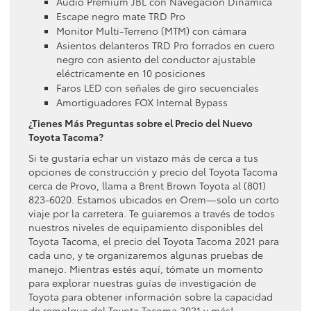
Audio Premium JBL con Navegación Dinámica
Escape negro mate TRD Pro
Monitor Multi-Terreno (MTM) con cámara
Asientos delanteros TRD Pro forrados en cuero
negro con asiento del conductor ajustable
eléctricamente en 10 posiciones
Faros LED con señales de giro secuenciales
Amortiguadores FOX Internal Bypass
¿Tienes Más Preguntas sobre el Precio del Nuevo
Toyota Tacoma?
Si te gustaría echar un vistazo más de cerca a tus
opciones de construcción y precio del Toyota Tacoma
cerca de Provo, llama a Brent Brown Toyota al (801)
823-6020. Estamos ubicados en Orem—solo un corto
viaje por la carretera. Te guiaremos a través de todos
nuestros niveles de equipamiento disponibles del
Toyota Tacoma, el precio del Toyota Tacoma 2021 para
cada uno, y te organizaremos algunas pruebas de
manejo. Mientras estés aquí, tómate un momento
para explorar nuestras guías de investigación de
Toyota para obtener información sobre la capacidad
de remolque del Toyota Tacoma 2021 y más!