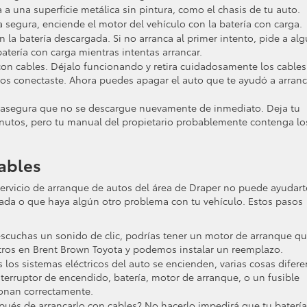
 a una superficie metálica sin pintura, como el chasis de tu auto.
egura, enciende el motor del vehículo con la batería con carga.
 la batería descargada. Si no arranca al primer intento, pide a al
batería con carga mientras intentas arrancar.
con cables. Déjalo funcionando y retira cuidadosamente los cables
 los conectaste. Ahora puedes apagar el auto que te ayudó a arranc
y asegura que no se descargue nuevamente de inmediato. Deja tu
nutos, pero tu manual del propietario probablemente contenga lo
Cables
servicio de arranque de autos del área de Draper no puede ayudart
zada o que haya algún otro problema con tu vehículo. Estos pasos
 escuchas un sonido de clic, podrías tener un motor de arranque q
ros en Brent Brown Toyota y podemos instalar un reemplazo.
 los sistemas eléctricos del auto se encienden, varias cosas difere
nterruptor de encendido, batería, motor de arranque, o un fusible
onan correctamente.
ués de arrancarlo con cables? No hacerlo impedirá que tu batería