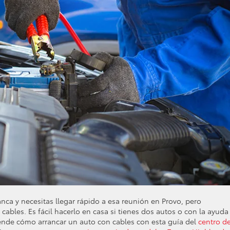
nca y necesitas llegar rápido a esa reunión en Provo, pero
ables. Es fácil hacerlo en casa si tienes dos autos o con la ayuda
rende cómo arrancar un auto con cables con esta guía del
centro d